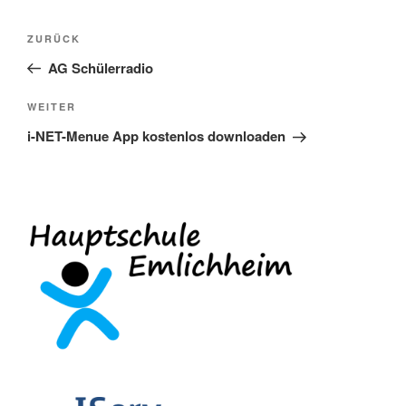
Beitragsnavigation
Vorheriger
ZURÜCK
Beitrag
AG Schülerradio
Nächster
WEITER
Beitrag
i-NET-Menue App kostenlos downloaden