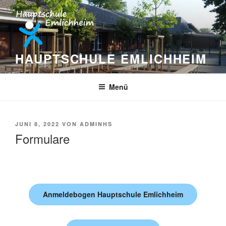
Zum
Inhalt
springen
HAUPTSCHULE EMLICHHEIM
Menü
VERÖFFENTLICHT
JUNI 8, 2022
VON
ADMINHS
AM
Formulare
Anmeldebogen Hauptschule Emlichheim