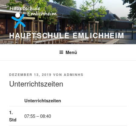
Zum
Inhalt
springen
HAUPTSCHULE EMLICHHEIM
Menü
VERÖFFENTLICHT
DEZEMBER 13, 2019
VON
ADMINHS
AM
Unterrichtszeiten
Unterrichtszeiten
1.
07:55 – 08:40
Std