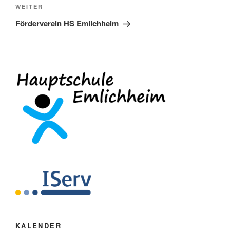
Nächster
WEITER
Beitrag
Förderverein HS Emlichheim
KALENDER